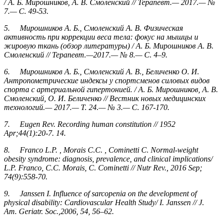
/ А. Б. Мирошников, А. В. Смоленский // Терапевт.— 2017.— №
7.— С. 49-53.
5. Мирошников А. Б., Смоленский А. В. Физическая
активность при коррекции веса тела: фокус на мышцы и
жировую ткань (обзор литературы) / А. Б. Мирошников А. В.
Смоленский // Терапевт.—2017.— № 8.— С. 4–9.
6. Мирошников А. Б., Смоленский А. В., Беличенко О. И.
Антропометрические индексы у спортсменов силовых видов
спорта с артериальной гипертонией. / А. Б. Мирошников, А. В.
Смоленский, О. И. Беличенко // Вестник новых медицинских
технологий.— 2017.— Т. 24.— № 3.— С. 167-170.
7. Eugen Rev. Recording human constitution // 1952
Apr;44(1):20-7. 14.
8. Franco L.P. , Morais C.C. , Cominetti C. Normal-weight
obesity syndrome: diagnosis, prevalence, and clinical implications/
L.P. Franco, C.C. Morais, C. Cominetti // Nutr Rev., 2016 Sep;
74(9):558-70.
9. Janssen I. Influence of sarcopenia on the development of
physical disability: Cardiovascular Health Study/ I. Janssen // J.
Am. Geriatr. Soc.,2006, 54, 56–62.