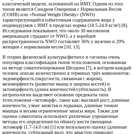
классической модели, основанной на ИМТ. Одним из этих
типов является Синдром Ожирения с Нормальным Весом
(СОНВ) или «Normal Weight Obesity» (NWO)
характеризующийся избыточным содержанием жира у
индивидуумов с ИМТ в пределах нормы (18.5-24.9 кг/м²) [8].
Исследования показывают, что около 30 миллионов
американцев страдают от NWO, а у корейцев
распространенность NWO составляет 36% у мужчин и 29%
женщин с нормальным весом [10, 13].
В теории физической культуры/фитнесе и гигиены очень
популярна классификация типов телосложения, основанная
на методе соматотипирования Шелдона [7], в котором каждый
человек описан количественно в терминах трёх компонентов:
эндоморфность (округлость, связанная с жиром),
мезоморфность (развитие мышц и ширина костей) и
эктоморфность (длина конечностей/субтильность). В
антропологии выделяют основные предикаты типа
телосложения «эктоморф», такие как: высокий рост, длинные
конечности, узкие запястья и лодыжки, длинные тонкие
мышцы и весьма ограниченные запасы жира. Также для
оценки соматотипа используют различные упрошенные
методы его определения по обхвату кисти (женщина-
эктоморф 11.7-14.0 см) [1] или визуальную оценку (длинные
конечности, субтильный вид), что зачастую приводит