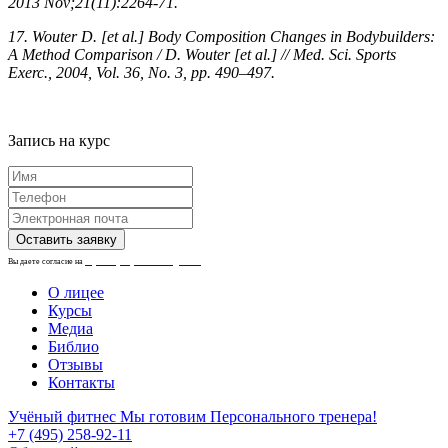
2013 Nov;21(11):2264-71.
17. Wouter D. [et al.] Body Composition Changes in Bodybuilders:
A Method Comparison / D. Wouter [et al.] // Med. Sci. Sports
Exerc., 2004, Vol. 36, No. 3, pp. 490–497.
Запись на курс
Вы даете согласие на
обработку персональных данных.
О лицее
Курсы
Медиа
Библио
Отзывы
Контакты
Учёный фитнес
Мы готовим Персонального тренера!
+7 (495) 258-92-11