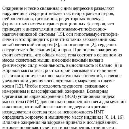
Ожирение и тесно связанная с ним депрессия разделяют
нарушения в секреции множества: нейротрансмиттеров,
нейропептидов, цитокинов, рецепторных молекул,
ферментных систем и транскрипционных факторов, что
приводит к дисрегуляции гипоталамо-гипофизарно-
надпочечниковой системы [15], оси гипоталамус-гипофиз-
яички и это приводит к развитию таких заболеваний как:
метаболический синдром [3], гипогонадизм [2], сердечно-
сосудистые заболевания [4] и проч. При оценке ожирения
стоит отметить, что общая масса тела состоит в основном из
массы скелетных мышц, имеющей важный вклад в
физическую силу, мобильность, выносливость и баланс [9] и
жировой массы тела, рост которой связывают с наличием
развития хронических воспалительных состояний, в связи с
увеличением уровня воспалительных маркеров в плазме
крови [12]. Чтобы преодолеть трудности, связанные с
измерением и классификацией ожирения, Всемирная
Организация Здравоохранения (ВОЗ) установила индекс
массы тела (ИМТ), для оценки повышенного веса для мужчин
и женщин, который позже часто подвергали критике
исследователи состава тела за невозможность ИМТ
определять жировую и мышечную массу индивида [6, 14, 16].
Влияние ожирения на здоровье привело к исследованиям,
которые проливают свет на типы ожирения, отличные от