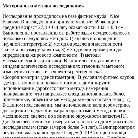
Материалы и методы исследования.
Исследование проводилось на базе фитнес клуба «Nice
Fitness». В исследовании приняли участие: 59 женщин,
средний возраст 27.8 ± 6.4 лет, обхват кисти 13.8 ± 0.3 см.
Выполнение поставленных в работе задач осуществлялось с
помощью следующих методов: 1) анализ и обобщения
научной литературы; 2) метод определения массивности
скелета по замеру запястья; 3) метод калиперометрии для
определения жирового компонента; 4) методы
математической статистики. В клинических условиях и
эпидемиологических исследованиях эталонным методом
измерения состава тела является рентгеновская
абсорбциометрия (денситометрия). В условиях фитнес клубов,
где практичность и низкая стоимость доминируют,
использование дорогостоящего метода измерения
неоправданно, что направляет специалистов искать более
приемлемые, объективные методы замеров состава тела [17].
В данном исследовании мы использовали калиперометрию,
для оценки содержания жира в организме и метод оценки
массивности скелета по величине окружности запястья [1].
Для большей точности замеры выполняются одним опытным
исследователем (стаж замеров более 5-и лет). Калиперометрия
осуществлялась калипером «Lange» (США) и при помощи