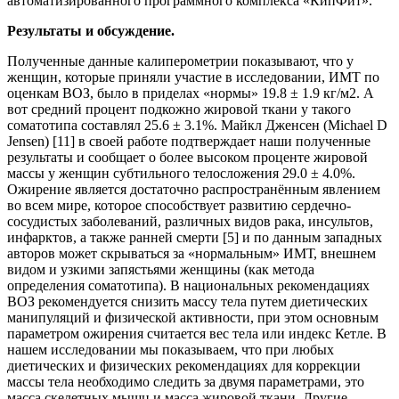
автоматизированного программного комплекса «КипФит».
Результаты и обсуждение.
Полученные данные калиперометрии показывают, что у
женщин, которые приняли участие в исследовании, ИМТ по
оценкам ВОЗ, было в приделах «нормы» 19.8 ± 1.9 кг/м2. А
вот средний процент подкожно жировой ткани у такого
соматотипа составлял 25.6 ± 3.1%. Майкл Дженсен (Michael D
Jensen) [11] в своей работе подтверждает наши полученные
результаты и сообщает о более высоком проценте жировой
массы у женщин субтильного телосложения 29.0 ± 4.0%.
Ожирение является достаточно распространённым явлением
во всем мире, которое способствует развитию сердечно-
сосудистых заболеваний, различных видов рака, инсультов,
инфарктов, а также ранней смерти [5] и по данным западных
авторов может скрываться за «нормальным» ИМТ, внешнем
видом и узкими запястьями женщины (как метода
определения соматотипа). В национальных рекомендациях
ВОЗ рекомендуется снизить массу тела путем диетических
манипуляций и физической активности, при этом основным
параметром ожирения считается вес тела или индекс Кетле. В
нашем исследовании мы показываем, что при любых
диетических и физических рекомендациях для коррекции
массы тела необходимо следить за двумя параметрами, это
масса скелетных мышц и масса жировой ткани. Другие